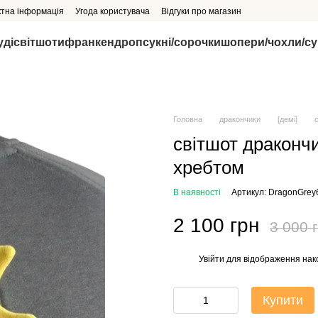
ктна інформація
Угода користувача
Відгуки про магазин
уді
світшоти
франкендроп
сукні/сорочки
шопери/чохли/с
Головна
дракончики
[демі]
світшот дракончи
хребтом
В наявності
Артикул: DragonGrey
2 100 грн
3 000 
Увійти
для відображення нак
%
Купити