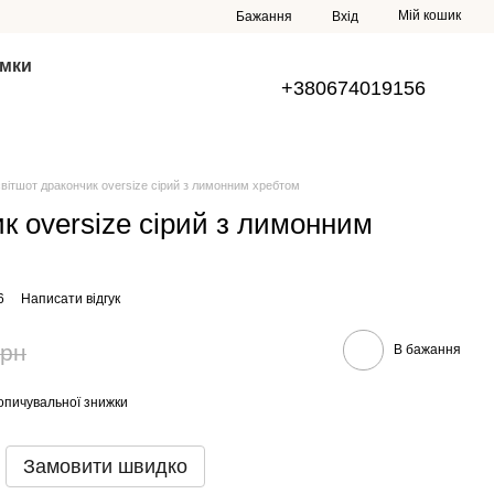
Мій кошик
Бажання
Вхід
умки
+380674019156
світшот дракончик oversize сірий з лимонним хребтом
к oversize сірий з лимонним
6
Написати відгук
грн
В бажання
опичувальної знижки
Замовити швидко