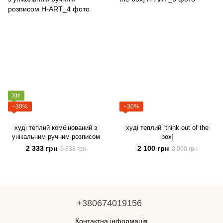
Хіт
−30%
−30%
худі теплий комбінований з
худі теплий [think out of the
унікальним ручним розписом
box]
2 333 грн
2 100 грн
3 333 грн
3 000 грн
+380674019156
Контактна інформація